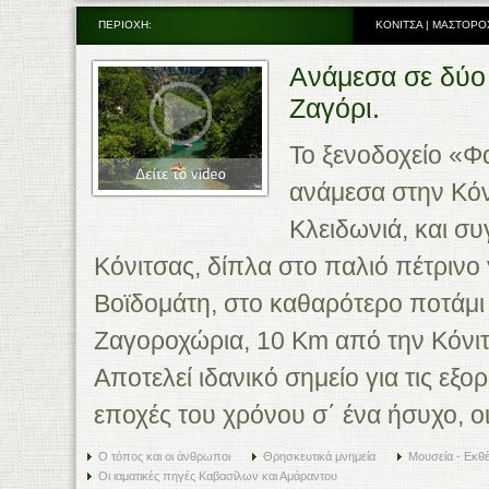
ΠΕΡΙΟΧΗ:
ΚΟΝΙΤΣΑ | ΜΑΣΤΟΡΟ
Ανάμεσα σε δύο 
Ζαγόρι.
Το ξενοδοχείο «Φα
ανάμεσα στην Κόνι
Κλειδωνιά, και συ
Κόνιτσας, δίπλα στο παλιό πέτρινο
Βοϊδομάτη, στο καθαρότερο ποτάμι
Ζαγοροχώρια, 10 Km από την Κόνιτ
Αποτελεί ιδανικό σημείο για τις εξο
εποχές του χρόνου σ΄ ένα ήσυχο, ο
Ο τόπος και οι άνθρωποι
Θρησκευτικά μνημεία
Μουσεία - Εκθέ
Οι ιαματικές πηγές Καβασίλων και Αμάραντου