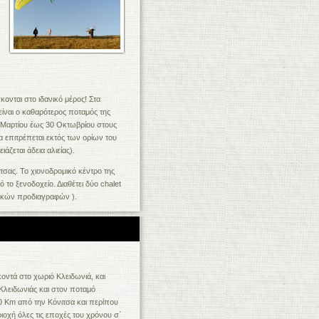
κονται στο ιδανικό μέρος! Στα
είναι ο καθαρότερος ποταμός της
 Μαρτίου έως 30 Οκτωβρίου στους
 επιτρέπεται εκτός των ορίων του
άζεται άδεια αλιείας).
ίτσας. Το χιονοδρομικό κέντρο της
το ξενοδοχείο. Διαθέτει δύο chalet
ιακών προδιαγραφών ).
κοντά στο χωριό Κλειδωνιά, και
 Κλειδωνιάς και στον ποταμό
0 Km από την Κόνιτσα και περίπου
ριοχή όλες τις εποχές του χρόνου σ΄