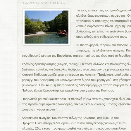
Η ΙΔΑΝΙΚΗ ΕΠΙΛΟΓΗ ΓΙΑ ΣΑΣ...
Για τους επισκέπτες του ξενοδοχείου 
πλήθος δραστηριοτήτων αναψυχής. Οι
απολαύσουν υπέροχες περιπατητικές κα
κοντινό φαράγγι του Βίκου μέχρι τη θρ
Βοϊδομάτη, το rafting, το ποδήλατο βο
προστεθούν στα ενδιαφέροντά τους.
Οι πιο τολμηροί μπορούν να πάρουν μ
αναρρίχηση ή αλεξίπτωτο πλαγιάς. Και φ
χιονοδρομικό κέντρο της Βασιλίτσας απέχει περίπου μια ώρα από το ξενοδοχε
Υδάτινες δραστηριότητες (Kayak, rafting). Οι ποταμοί Αώος και Βοϊδομάτης είναι
διαθέτουν εύκολες και δύσκολες διαδρομές που φτάνουν σε μήκος μέχρι και τα
κλασική διαδρομή αρχίζει από τη γέφυρα της Αρίστης (Παπίγκου), ακολουθεί 
φαράγγι του Βοϊδομάτη και καταλήγει στην έξοδο του φαραγγιού, στη γέφυρα 
ξενοδοχείο. Στον Αώο, η πιο προσφιλής διαδρομή αρχίζει από τη γέφυρα το
Παλαιοσέλι και Βρυσοχώρι και καταλήγει στο γεφύρι της Κόνιτσας.
Ποδηλασία βουνού και ιππασία. Η περιοχή γύρω από το ξενοδοχείο είναι ιδ
σας προτείνουμε αρκετές διαδρομές, εύκολες και δύσκολες. Επίσης, εξαιρετικ
άλογο στη γύρω περιοχή.
Αλεξίπτωτο πλαγιάς. Κοντά στην πόλη της Κόνιτσας, στο ύψωμα του
Προφήτη Ηλία, υπάρχει διαμορφωμένη πίστα απογείωσης για αλεξίπτωτο
πλαγιάς. Εδώ έχουν πραγματοποιηθεί και αγώνες παγκόσμιου κυπέλλου