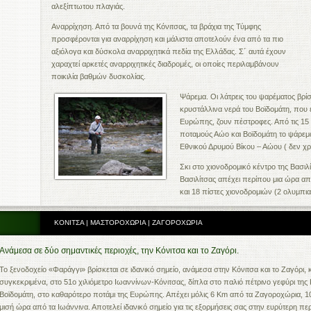
αλεξίπτωτου πλαγιάς.
Αναρρίχηση. Από τα βουνά της Κόνιτσας, τα βράχια της Τύμφης
προσφέρονται για αναρρίχηση και μάλιστα αποτελούν ένα από τα πιο
αξιόλογα και δύσκολα αναρριχητικά πεδία της Ελλάδας. Σ΄ αυτά έχουν
χαραχτεί αρκετές αναρριχητικές διαδρομές, οι οποίες περιλαμβάνουν
ποικιλία βαθμών δυσκολίας.
Ψάρεμα. Οι λάτρεις του ψαρέματος βρίσ
κρυστάλλινα νερά του Βοϊδομάτη, που 
Ευρώπης, ζουν πέστροφες. Από τις 15
ποταμούς Αώο και Βοϊδομάτη το ψάρεμα
Εθνικού Δρυμού Βίκου – Αώου ( δεν χρει
Σκι στο χιονοδρομικό κέντρο της Βασιλ
Βασιλίτσας απέχει περίπου μια ώρα από 
και 18 πίστες χιονοδρομιών (2 ολυμπ
ΚΟΝΙΤΣΑ | ΜΑΣΤΟΡΟΧΩΡΙΑ | ΖΑΓΟΡΟΧΩΡΙΑ
Ανάμεσα σε δύο σημαντικές περιοχές, την Κόνιτσα και το Ζαγόρι.
Το ξενοδοχείο «Φαράγγι» βρίσκεται σε ιδανικό σημείο, ανάμεσα στην Κόνιτσα και το Ζαγόρι, 
συγκεκριμένα, στο 51ο χιλιόμετρο Ιωαννίνων-Κόνιτσας, δίπλα στο παλιό πέτρινο γεφύρι της
Βοϊδομάτη, στο καθαρότερο ποτάμι της Ευρώπης. Απέχει μόλις 6 Km από τα Ζαγοροχώρια, 1
μισή ώρα από τα Ιωάννινα. Αποτελεί ιδανικό σημείο για τις εξορμήσεις σας στην ευρύτερη πε