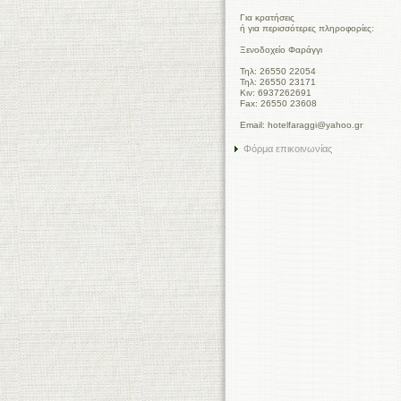
Για κρατήσεις
ή για περισσότερες πληροφορίες:
Ξενοδοχείο Φαράγγι
Τηλ: 26550 22054
Τηλ: 26550 23171
Κιν: 6937262691
Fax: 26550 23608
Email: hotelfaraggi@yahoo.gr
Φόρμα επικοινωνίας