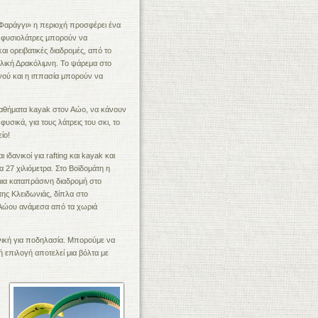
«Φαράγγι» η περιοχή προσφέρει ένα
 φυσιολάτρες μπορούν να
ι ορειβατικές διαδρομές, από το
υλική Δρακόλιμνη. Το ψάρεμα στο
υνού και η ιππασία μπορούν να
αθήματα kayak στον Αώο, να κάνουν
υσικά, για τους λάτρεις του σκι, το
ίο!
 ιδανικοί για rafting και kayak και
 27 χιλιόμετρα. Στο Βοϊδομάτη η
μια καταπράσινη διαδρομή στο
της Κλειδωνιάς, δίπλα στο
υ Αώου ανάμεσα από τα χωριά
ανική για ποδηλασία. Μπορούμε να
ή επιλογή αποτελεί μια βόλτα με